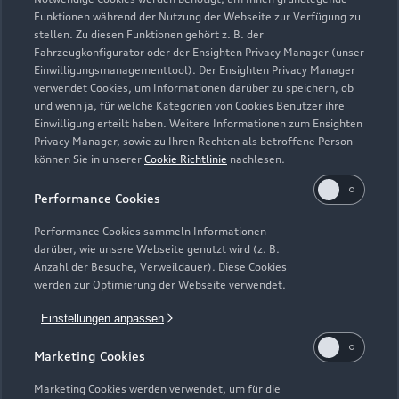
Funktionen während der Nutzung der Webseite zur Verfügung zu
stellen. Zu diesen Funktionen gehört z. B. der
Fahrzeugkonfigurator oder der Ensighten Privacy Manager (unser
Einwilligungsmanagementtool). Der Ensighten Privacy Manager
Zurück nach oben
verwendet Cookies, um Informationen darüber zu speichern, ob
und wenn ja, für welche Kategorien von Cookies Benutzer ihre
Einwilligung erteilt haben. Weitere Informationen zum Ensighten
Modelle
Privacy Manager, sowie zu Ihren Rechten als betroffene Person
können Sie in unserer
Cookie Richtlinie
nachlesen.
Kaufen & leasen
Alle Modelle
Performance Cookies
Modelle vergleichen
Service & Zubehör
Performance Cookies sammeln Informationen
Neuwagensuche
darüber, wie unsere Webseite genutzt wird (z. B.
Elektromodelle
Anzahl der Besuche, Verweildauer). Diese Cookies
Gebrauchtwagensuche
Support
werden zur Optimierung der Webseite verwendet.
Saisonale Angebote
Plug-in-Hybride
Gebrauchtwagen
Einstellungen anpassen
Audi Services
Über Audi
Kundenservice
Finanzierung
Marketing Cookies
Garantie
Händlersuche
Aktionen & Angebote
Unternehmen
Marketing Cookies werden verwendet, um für die
Audi digital services