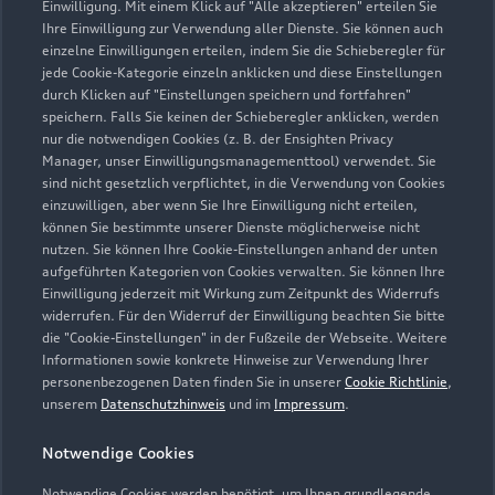
Einwilligung. Mit einem Klick auf "Alle akzeptieren" erteilen Sie
Ihre Einwilligung zur Verwendung aller Dienste. Sie können auch
info.mue@bierschneider.de
einzelne Einwilligungen erteilen, indem Sie die Schieberegler für
jede Cookie-Kategorie einzeln anklicken und diese Einstellungen
Kontaktdaten herunterladen
durch Klicken auf "Einstellungen speichern und fortfahren"
speichern. Falls Sie keinen der Schieberegler anklicken, werden
nur die notwendigen Cookies (z. B. der Ensighten Privacy
Manager, unser Einwilligungsmanagementtool) verwendet. Sie
sind nicht gesetzlich verpflichtet, in die Verwendung von Cookies
Öffnungszeiten
einzuwilligen, aber wenn Sie Ihre Einwilligung nicht erteilen,
können Sie bestimmte unserer Dienste möglicherweise nicht
nutzen. Sie können Ihre Cookie-Einstellungen anhand der unten
aufgeführten Kategorien von Cookies verwalten. Sie können Ihre
Verkauf
Einwilligung jederzeit mit Wirkung zum Zeitpunkt des Widerrufs
Geschlossen
,
öffnet am
Montag 08:30
widerrufen. Für den Widerruf der Einwilligung beachten Sie bitte
die "Cookie-Einstellungen" in der Fußzeile der Webseite. Weitere
Informationen sowie konkrete Hinweise zur Verwendung Ihrer
Service
personenbezogenen Daten finden Sie in unserer
Cookie Richtlinie
,
Geschlossen
,
öffnet am
Montag 07:00
unserem
Datenschutzhinweis
und im
Impressum
.
Notwendige Cookies
Schautag
Geschlossen
,
öffnet am
Sonntag 13:00
Notwendige Cookies werden benötigt, um Ihnen grundlegende